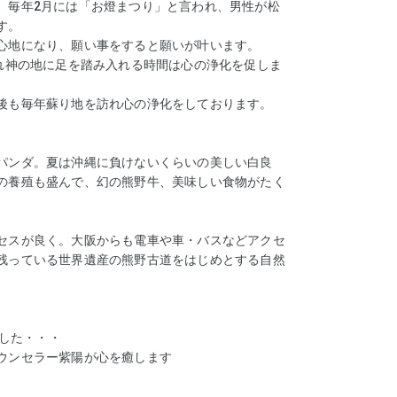
、毎年2月には「お燈まつり」と言われ、男性が松
す。
心地になり、願い事をすると願いが叶います。
れ神の地に足を踏み入れる時間は心の浄化を促しま
後も毎年蘇り地を訪れ心の浄化をしております。
パンダ。夏は沖縄に負けないくらいの美しい白良
の養殖も盛んで、幻の熊野牛、美味しい食物がたく
セスが良く。大阪からも電車や車・バスなどアクセ
残っている世界遺産の熊野古道をはじめとする自然
しました・・・
ウンセラー紫陽が心を癒します