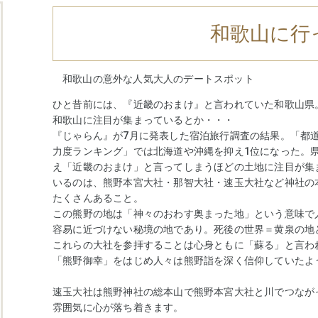
和歌山に行
和歌山の意外な人気大人のデートスポット
ひと昔前には、『近畿のおまけ』と言われていた和歌山県
和歌山に注目が集まっているとか・・・
『じゃらん』が7月に発表した宿泊旅行調査の結果。「都
力度ランキング」では北海道や沖縄を抑え1位になった。
え「近畿のおまけ」と言ってしまうほどの土地に注目が集
いるのは、熊野本宮大社・那智大社・速玉大社など神社の
たくさんあること。
この熊野の地は「神々のおわす奥まった地」という意味で
容易に近づけない秘境の地であり。死後の世界＝黄泉の地
これらの大社を参拝することは心身ともに「蘇る」と言わ
「熊野御幸」をはじめ人々は熊野詣を深く信仰していたよ
速玉大社は熊野神社の総本山で熊野本宮大社と川でつなが
雰囲気に心が落ち着きます。