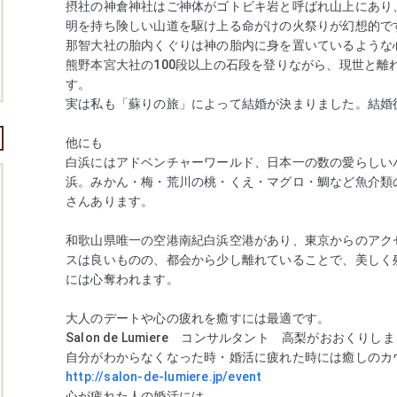
摂社の神倉神社はご神体がゴトビキ岩と呼ばれ山上にあり
明を持ち険しい山道を駆け上る命がけの火祭りが幻想的で
那智大社の胎内くぐりは神の胎内に身を置いているような
熊野本宮大社の100段以上の石段を登りながら、現世と離
す。
実は私も「蘇りの旅」によって結婚が決まりました。結婚
他にも
白浜にはアドベンチャーワールド、日本一の数の愛らしい
浜。みかん・梅・荒川の桃・くえ・マグロ・鯛など魚介類
さんあります。
和歌山県唯一の空港南紀白浜空港があり、東京からのアク
スは良いものの、都会から少し離れていることで、美しく
には心奪われます。
大人のデートや心の疲れを癒すには最適です。
Salon de Lumiere コンサルタント 高梨がおおくり
自分がわからなくなった時・婚活に疲れた時には癒しのカ
http://salon-de-lumiere.jp/event
心が疲れた人の婚活には