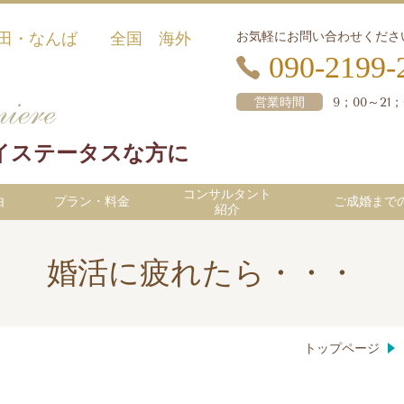
お気軽にお問い合わ
田・なんば 全国 海外
090-2199-
営業時間
9；00～21；
イステータスな方に
コンサルタント
由
プラン・料金
ご成婚まで
紹介
婚活に疲れたら・・・
トップページ