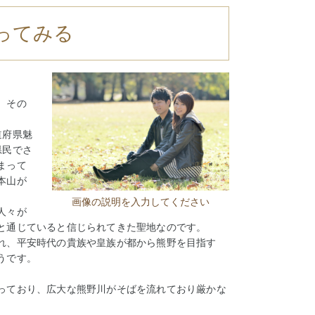
ってみる
。その
道府県魅
県民でさ
まって
本山が
画像の説明を入力してください
人々が
と通じていると信じられてきた聖地なのです。
れ、平安時代の貴族や皇族が都から熊野を目指す
うです。
っており、広大な熊野川がそばを流れており厳かな