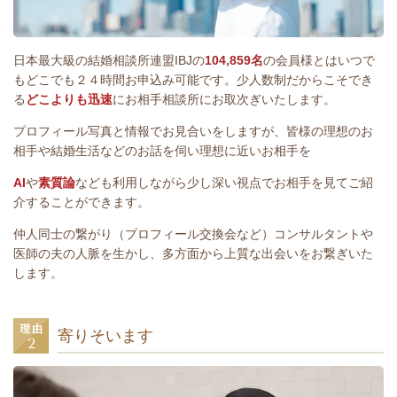
日本最大級の結婚相談所連盟IBJの
104,859名
の会員様とはいつで
もどこでも２４時間お申込み可能です。少人数制だからこそでき
る
どこよりも
迅
速
にお相手相談所にお取次ぎいたします。
プロフィール写真と情報でお見合いをしますが、皆様の理想のお
相手や結婚生活などのお話を伺い理想に近いお相手を
AI
や
素質論
なども利用しながら少し深い視点でお相手を見てご紹
介することができます。
仲人同士の繋がり（プロフィール交換会など）コンサルタントや
医師の夫の人脈を生かし、多方面から上質な出会いをお繋ぎいた
します。
寄りそいます