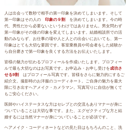
人は出会って数秒で相手の第一印象を決めてしまいます。そして
第一印象はその人の
印象の９割
を決めてしまいます。
今の時
代、男性だから必要ないというわけではありません。男女問わず
第一印象がその後の印象を変えてしまいます。結婚相談所での活
動のみならず、お仕事の場や人と人との出会いにおいても、第一
印象はとても大切な要因です。客室乗務員や司会者をした経験か
ら自分磨きで第一印象を良くする方法をお伝えいたします。
皆様の魅力が伝わるプロフィールを作成いたします。プロフィー
ルで最も大切なのはお写真です。お申込み・お申し受けを
成功さ
せる9割
はプロフィール写真です。皆様をさらに魅力的にするご
紹介文。撮影時のお洋服のコーディネート。ご自身の魅力を最大
限に引き出すヘアメイク・カメラマン。写真写りに自信が無くて
もご安心ください。
医師やハイステータスな方はセレブとの交流もありマナーが身に
ついていることは大切な事です。また、エグゼクティブな方と結
婚するには当然マナーが身についていることが必須です。
ヘアメイク・コーディネートなどの見た目はもちろんのこと、洗